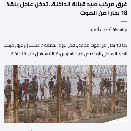
غرق مركب صيد قبالة الداخلة.. تدخل عاجل ينقذ
18 بحارا من الموت
بواسطة أحداث.أنفو
نجا 18 بحارا من موت محقق، فجر اليوم الجمعة 7 غشت، إثر غرق مركب
الصيد الساحلي المخصص لصيد السردين، قبالة سواحل مدينة الداخلة.
ووفق المعطيات المتوفرة، فإن الحادث وقع بعدما تسربت كميات
كبيرة من المياه إلى داخل المركب أثناء مزاولته نشاط الصيد البحري، قبل
أن تتفاقم الوضعية وينتهي الأمر بغرقه، ما استنفر عدداً من مراكب […]