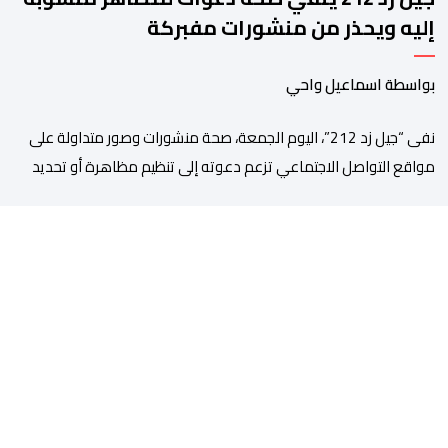
إليه ويحذر من منشورات مفبركة
بواسطة اسماعيل واحي
نفى “جيل زد 212”، اليوم الجمعة، صحة منشورات وصور متداولة على
مواقع التواصل الاجتماعي تزعم دعوته إلى تنظيم مظاهرة أو تحديد
موعد للنزول إلى الشارع، مؤكداً أنها “مفبركة” ولا تمت بصلة إلى
القنوات الرسمية للمجموعة. وقال “جيل زد 212”، في بلاغ توضيحي، إنه
لم يصدر عن إدارته أو عن السيرفر الرسمي أي إعلان أو تنسيق […]