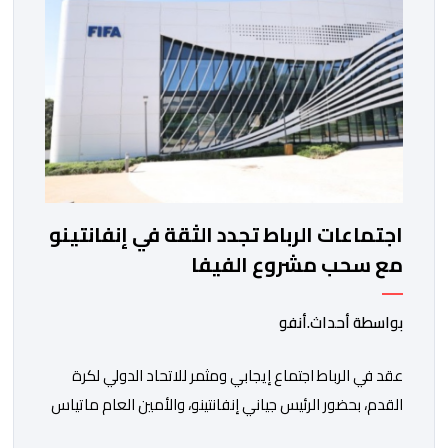
الغامبي، حيث يطمح الفريق […]
اجتماعات الرباط تجدد الثقة في إنفانتينو
مع سحب مشروع الفيفا
بواسطة أحداث.أنفو
عقد في الرباط اجتماع إيجابي ومثمر للاتحاد الدولي لكرة
القدم، بحضور الرئيس جياني إنفانتينو، والأمين العام ماتياس
غرافستروم، وأعضاء مجلس إدارة الفيفا، لمناقشة التطورات