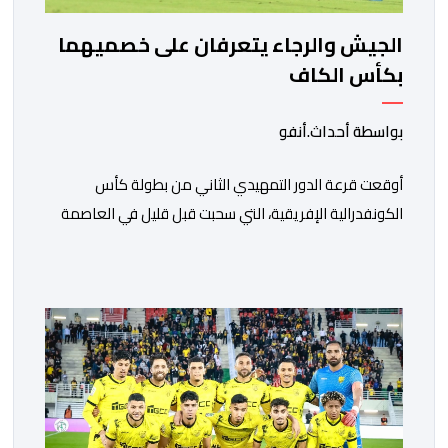
الجيش والرجاء يتعرفان على خصميهما
بكأس الكاف
بواسطة أحداث.أنفو
أوقعت قرعة الدور التمهيدي الثاني من بطولة كأس
الكونفدرالية الإفريقية، التي سحبت قبل قليل في العاصمة
المصرية القاهرة، ممثلي كرة القدم المغربية الرجاء الرياضي
والجيش الملكي في مواجهات مرتقبة أمام أندية غرب
ووسط القارة. ​وسيكون نادي الرجاء الرياضي على موعد مع
مواجهة المتأهل من المباراة التي تجمع بين إيل كانيمي
واريورز النيجيري ونادي أوديب ممثل […]