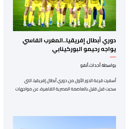
دوري أبطال إفريقيا..المغرب الفاسي
يواجه رحيمو البوركينابي
بواسطة أحداث.أنفو
أسفرت قرعة الدور الأول من دوري أبطال إفريقيا، التي
سحبت قبل قليل بالعاصمة المصرية القاهرة، عن مواجهات
متوازنة لممثلي كرة القدم المغربية، نهضة بركان والمغرب
الفاسي، في مستهل مشوارهما القاري. ​وسيكون نادي
نهضة بركان على موعد في هذا الدور مع الفائز من المباراة
التي تجمع بين ستار سبورت السييراليوني ونادي المدينة