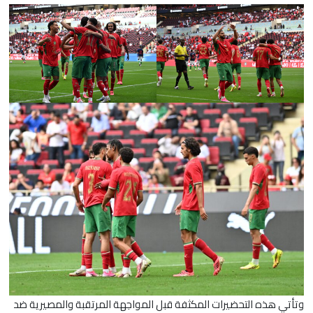
​وتأتي هذه التحضيرات المكثفة قبل المواجهة المرتقبة والمصيرية ضد