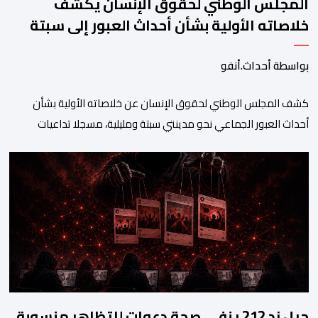
المجلس الوطني لحقوق الإنسان يكشف
خلاصاته الأولية بشأن أحداث العبور إلى سبتة
ومليلية
بواسطة أحداث.أنفو
كشف المجلس الوطني لحقوق الإنسان عن خلاصاته الأولية بشأن
أحداث العبور الجماعي نحو مدينتي سبتة ومليلية، مسجلا تداعيات
وصفها بـ”الخطيرة” على عدد من الحقوق الأساسية، في مقدمتها
الحق في الحياة والسلامة الجسدية وحقوق الأطفال والحقوق
المرتبطة بالهجرة. وأوضح المجلس، في بلاغ له، أنه اعتمد في تتبعه
للأحداث على الرصد الميداني والرقمي والاستماع إلى شهادات عدد […]
جيل زد 212 ينفي صحة دعوات للتظاهر منسوبة