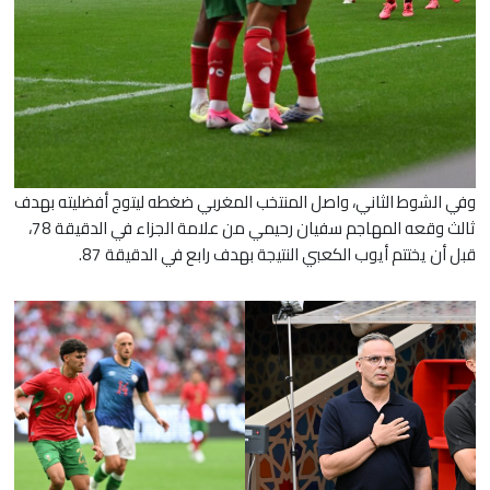
​وفي الشوط الثاني، واصل المنتخب المغربي ضغطه ليتوج أفضليته بهدف
ثالث وقعه المهاجم سفيان رحيمي من علامة الجزاء في الدقيقة 78،
قبل أن يختتم أيوب الكعبي النتيجة بهدف رابع في الدقيقة 87.