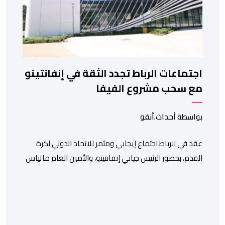
اجتماعات الرباط تجدد الثقة في إنفانتينو
مع سحب مشروع الفيفا
بواسطة أحداث.أنفو
عقد في الرباط اجتماع إيجابي ومثمر للاتحاد الدولي لكرة
القدم، بحضور الرئيس جياني إنفانتينو، والأمين العام ماتياس
غرافستروم، وأعضاء مجلس إدارة الفيفا، لمناقشة التطورات
الأخيرة وضمان تطوير آليات العمل الداخلي. ​وشهد اللقاء
تجديد الثقة المتبادلة بين القيادة التنفيذية للاتحاد، حيث أكد
المجتمعون دعمهم الكامل للرئيس إنفانتينو باعتباره