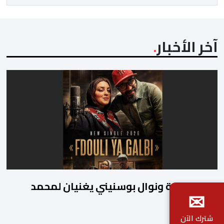
المسؤول الوحيد المباشر والمنتخب من قِبل 211 اتحادا […]
آخر الأخبار
طارق بطمة ونوال بوسنيني يغنيان لمحمد
✉
بطمة
شترك الآن