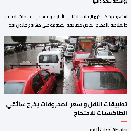
بواسطة سعد دالـيا
استغرب بشكل كبير الإتلاف النقابي للأطباء ومقدمي الخدمات الصحية
والعلاجية بالقطاع الخاص مصادقة الحكومة على مشروع قانون رقم
052.26 المتعلق بالمنظومة المعلوماتية الصحية الوطنية المندمجة،
والذي اعتبره الائتلاف جاء في غياب تام للمقاربة التشاركية وعدم أخذ
رأي وملاحظات التمثيليات المهنية للأطباء ومقدمي الخدمات العلاجية
رغم ما تسنه مقتضيات مشروع القانون من عقوبات مالية ضدهم
وتهدد […]
تطبيقات النقل و سعر المحروقات يخرج سائقي
الطاكسيات للاحتجاج
بواسطة أحداث.أ.نفو