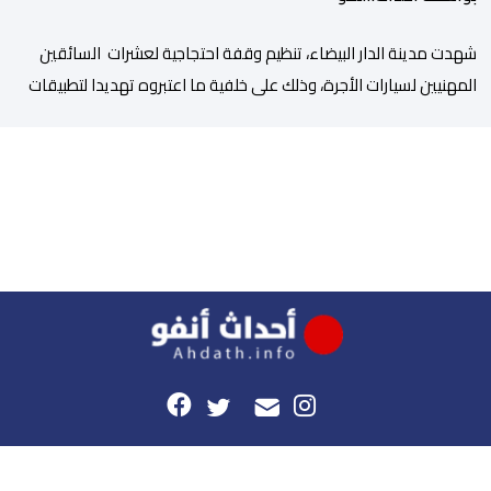
شهدت مدينة الدار البيضاء، تنظيم وقفة احتجاجية لعشرات السائقين
المهنيين لسيارات الأجرة، وذلك على خلفية ما اعتبروه تهديدا لتطبيقات
النقل، إلى جانب ارتفاع سعر المحروقات. وجدد المحتجون يوم أمس
الخميس 06 غشت، التعبير عن قلقهم حيال تداعيات تطبيقات النقل،
وأسعار المحروقات على استقراهم المهني في ظل غلاء المعيشة،
وتراكم الديون، والالتزامات الأسرية، وإكراهات العمل، ما […]
هذا الموقع
راسلونا