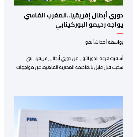
دوري أبطال إفريقيا..المغرب الفاسي
يواجه رحيمو البوركينابي
بواسطة أحداث.أنفو
أسفرت قرعة الدور الأول من دوري أبطال إفريقيا، التي
سحبت قبل قليل بالعاصمة المصرية القاهرة، عن مواجهات
متوازنة لممثلي كرة القدم المغربية، نهضة بركان والمغرب
الفاسي، في مستهل مشوارهما القاري. ​وسيكون نادي
نهضة بركان على موعد في هذا الدور مع الفائز من المباراة
التي تجمع بين ستار سبورت السييراليوني ونادي المدينة
الغامبي، حيث يطمح الفريق […]