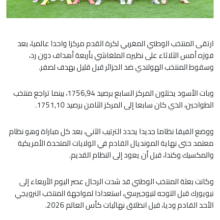
ارتقى المنتخب الوطني المغربي لكرة القدم مركزا واحدا عالميا، بعد
فوزه أمس الثلاثاء على نظيره الملغاشي بأربعة أهداف دون رد،
وسقوط المنتخب الهولندي ضد الجزائر قبل قليل بهدف لصفر.
وبات الأسود يحتلون المركز السابع برصيد 1756,94، بينما تراجع منتخب
الطواحين، الذي كان سابعا إلى المركز الثامن برصيد 1751,10.
ووضع الفيفا نظاما جديدا يحدد الترتيب الآني، بعد كل مباراة وهو نظام
معتمد حتى نهاية المونديال القادم في الولايات المتحدة الأمريكية
والمكسيك وكندا، قبل أن يعود إلى النظام القديم.
وكانت بعثة المنتخب الوطني قد شدت الرحال عصر اليوم الأربعاء إلى
نيويورك قبل التوجه لنيوجيرسي، استعدادا لمواجهة المنتخب النرويجي
الأحد القادم وديا، قبل انطلاق نهائيات كأس العالم 2026.