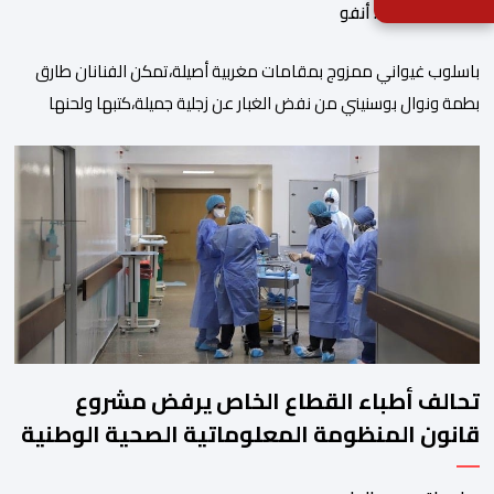
بواسطة أحداث. أنفو
باسلوب غيواني ممزوج بمقامات مغربية أصيلة،تمكن الفنانان طارق
بطمة ونوال بوسنيني من نفض الغبار عن زجلية جميلة،كتبها ولحنها
المرحوم محمد بطمة ،احد اعمدة مجموعة لمشاهب الشهيرة. الاغنية
بعنوان ” فضولي ياقلبي” ،قام بتوزيعها اسامة باهي،باسلوب سلس
وبسيط، متحكما في الجمل الموسيقية والانتقالات الجميلة..استطاع
الفنانان طارق بطمة ونوال بوسنيني أن يعطيا روحا فريدة لهذه
الاغنية,بفضل أدا […]
تحالف أطباء القطاع الخاص يرفض مشروع
قانون المنظومة المعلوماتية الصحية الوطنية
المندمجة