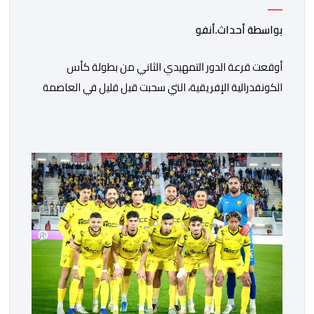
بواسطة أحداث.أنفو
أوقعت قرعة الدور التمهيدي الثاني من بطولة كأس
الكونفدرالية الإفريقية، التي سحبت قبل قليل في العاصمة
المصرية القاهرة، ممثلي كرة القدم المغربية الرجاء الرياضي
والجيش الملكي في مواجهات مرتقبة أمام أندية غرب
ووسط القارة. ​وسيكون نادي الرجاء الرياضي على موعد مع
مواجهة المتأهل من المباراة التي تجمع بين إيل كانيمي
واريورز النيجيري ونادي أوديب ممثل […]