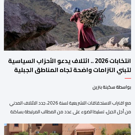
هذه المنصة، التي تم إطلاقها في إطار استراتيجيتها الرامية إلى التحديث
والتحول الرقمي، تشكل خطوة مهمة في […]
انتخابات 2026 .. ائتلاف يدعو الأحزاب السياسية
لتبني التزامات واضحة تجاه المناطق الجبلية
بواسطة سكينة بنزين
مع اقتراب الاستحقاقات التشريعية لسنة 2026، جدد الائتلاف المدني
من أجل الجبل، تسليط الضوء على عدد من المطالب المرتبطة بساكنة
المناطق الجبلية. وفي هذا السياق، أطلق الائتلاف مذكرة مطلبية، دعا
فيها الأحزاب السياسية، إلى ادراج 10 التزامات ضمن برامجها الانتخابية