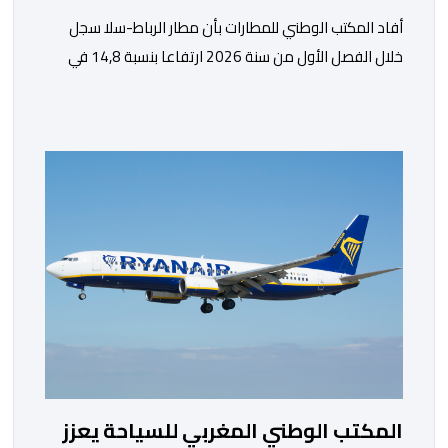
أفاد المكتب الوطني للمطارات بأن مطار الرباط-سلا سجل
خلال الفصل الأول من سنة 2026 ارتفاعا بنسبة 14,8 في
المائة في حركة المسافرين مقارنة مع نفس الفترة من
السنة الماضية. واستقبل هذا المطار مليون و217 ألف و574
مسافرا خلال الستة أشهر الأولى من السنة الجارية، مقابل
مليون و60 ألف و480 مسافرا خلال الفترة ذاتها من سنة
[…]
المكتب الوطني المغربي للسياحة يعزز