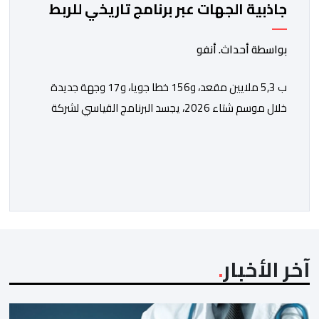
جاذبية الجهات عبر برنامج تاريخي للربط
الجوي مع شركة "رايان إير"
بواسطة أحداث. أنفو
ب 5,3 ملايين مقعد، و156 خطا جويا، و17 وجهة جديدة
خلال موسم شتاء 2026، يجسد البرنامج القياسي لشركة
“رايان إير” بالمغرب الاستراتيجية التي يعتمدها المكتب
الوطني المغربي للسياحة من أجل تعزيز ولوج الوجهات
والجهات بشكل مستدام، ومواكبة المكانة المتنامية للمغرب
في الأسواق الدولية. يؤكد المكتب الوطني المغربي للسياحة
الدينامية المتواصلة لاستراتيجيته في مجال النقل الجوي، […]
آخر الأخبار