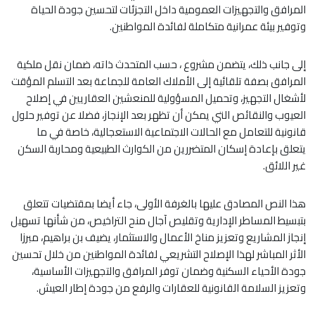
المرافق والتجهيزات العمومية داخل التجزئات لتحسين جودة الحياة
وتوفير بيئة عمرانية متكاملة لفائدة المواطنين.
إلى جانب ذلك، يتضمن مشروع ، حسب المتحدث ذاته، ضمان نقل ملكية
المرافق بصفة تلقائية إلى الأملاك العامة للجماعة بعد التسلم المؤقت
لأشغال التجهيز، وتحميل المسؤولية للمنعشين العقاريين في إصلاح
العيوب والنقائص التي يمكن أن تظهر بعد الإنجاز، فضلا عن توفير حلول
قانونية للتعامل مع الحالات الاجتماعية الاستعجالية، خاصة في ما
يتعلق بإعادة إسكان المتضررين من الكوارث الطبيعية ومحاربة السكن
غير اللائق.
هذا النص المصادق عليها بالغرفة الأولى، جاء أيضا بمقتضيات تتعلق
بتبسيط المساطر الإدارية وتقليص آجال منح التراخيص، من شأنها تسهيل
إنجاز المشاريع وتعزيز مناخ الأعمال والاستثمار، يضيف بن براهيم، مبرزا
الأثر المباشر لهذا الإصلاح التشريعي لفائدة المواطنين من خلال تحسين
جودة الأحياء السكنية وضمان توفر المرافق والتجهيزات الأساسية،
وتعزيز السلامة القانونية للعقارات والرفع من جودة إطار العيش.