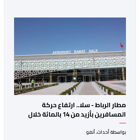
الخزانة الأمريكية. وزاد سعر الذهب في المعاملات الفورية
بنسبة 1 في المائة إلى 4285,69 دولارا للأوقية، مسجلا أعلى
مستوى له منذ 18 يونيو الماضي، فيما ارتفعت العقود
الأمريكية الآجلة […]
مطار الرباط - سلا.. ارتفاع حركة
المسافرين بأزيد من 14 بالمائة خلال
الفصل الأول من 2026
بواسطة أحداث. أنفو