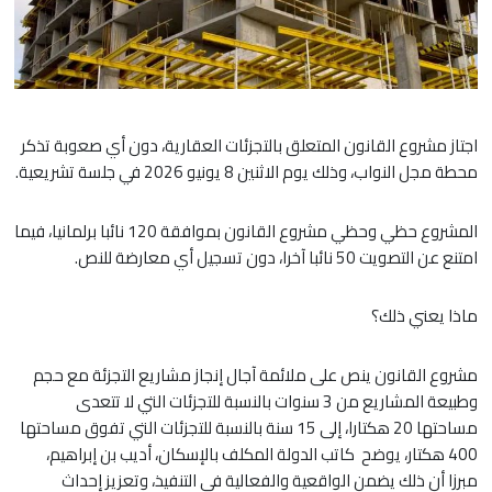
اجتاز مشروع القانون المتعلق بالتجزئات العقارية، دون أي صعوبة تذكر
محطة مجل النواب، وذلك يوم الاثنين 8 يونيو 2026 في جلسة تشريعية.
المشروع حظي وحظي مشروع القانون بموافقة 120 نائبا برلمانيا، فيما
امتنع عن التصويت 50 نائبا آخرا، دون تسجيل أي معارضة للنص.
ماذا يعني ذلك؟
مشروع القانون ينص على ملائمة آجال إنجاز مشاريع التجزئة مع حجم
وطبيعة المشاريع من 3 سنوات بالنسبة للتجزئات التي لا تتعدى
مساحتها 20 هكتارا، إلى 15 سنة بالنسبة للتجزئات التي تفوق مساحتها
400 هكتار، يوضح كاتب الدولة المكلف بالإسكان، أديب بن إبراهيم،
مبرزا أن ذلك يضمن الواقعية والفعالية في التنفيذ، وتعزيز إحداث