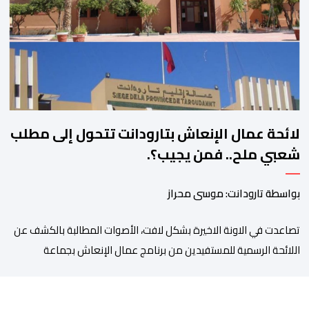
المنتظرة، في إطار تعاقد سياسي مع المناطق الجبلية والانتقال من
الوعود الانتخابية إلى التزامات عملية […]
لائحة عمال الإنعاش بتارودانت تتحول إلى مطلب
شعبي ملح.. فمن يجيب؟.
بواسطة تارودانت: موسى محراز
تصاعدت في الاونة الاخيرة بشكل لافت، الأصوات المطالبة بالكشف عن
اللائحة الرسمية للمستفيدين من برنامج عمال الإنعاش بجماعة
تارودانت، بعد أن تحول الملف إلى واحد من أكثر المواضيع إثارة للنقاش
داخل المدينة وعلى منصات التواصل الاجتماعي، وسط دعوات متزايدة