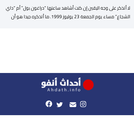
لا أتذكر على وجه اليقين إن كنت أشاهد ساعتها “دراغون بول” أم “داي
الشجاع” مساء يوم الجمعة 23 يوليوز 1999. ما أتذكره جيدا هو أن
البث انقطع فجأة. اختفت شخصيات الرسوم المتحركة، وحلت محلها
تلاوة القرآن الكريم، ثم جاء الإعلان الرسمي عن وفاة الملك الحسن
الثاني طيب الله ثراه، رافقته هيستيريا من البكاء داخل المنزل […]
هذا الموقع
راسلونا
موقع أحداث.أنفو هو النسخة الرقمية لجريدة الأحداث المغربية