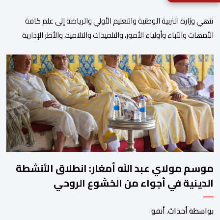
تنھي وزارة التربیة الوطنیة والتعلیم الأولي والریاضة إلى علم كافة
الأمھات والآباء وأولیاء الأمور، والتلمیذات والتلامیذ، والأطر الإداریة
والتربویة وإلى الرأي العام الوطني، أن الدخول المدرسي لسنة 2026-
2027 سیتم في موعده الرسمي المحدد سلفا طبقا لمقتضیات المقرر
الوزاري رقم 047.26 الصادر بتاریخ 3 یولیوز 2026 بشأن تنظیم السنة
الدراسیة. وأوضحت الوزارة، في بلاغ، أن أطر […]
موسم مولاي عبد الله أمغار: انطلاق الأنشطة
الدينية في أجواء من الخشوع الروحي
بواسطة أحداث. أنفو