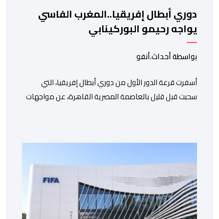
دوري أبطال إفريقيا..المغرب الفاسي
يواجه رحيمو البوركينابي
بواسطة أحداث.أنفو
أسفرت قرعة الدور الأول من دوري أبطال إفريقيا، التي
سحبت قبل قليل بالعاصمة المصرية القاهرة، عن مواجهات
متوازنة لممثلي كرة القدم المغربية، نهضة بركان والمغرب
الفاسي، في مستهل مشوارهما القاري. ​وسيكون نادي
نهضة بركان على موعد في هذا الدور مع الفائز من المباراة
التي تجمع بين ستار سبورت السييراليوني ونادي المدينة
الغامبي، حيث يطمح الفريق […]