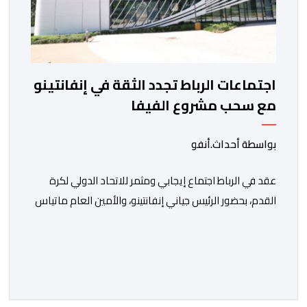
اجتماعات الرباط تجدد الثقة في إنفانتينو
مع سحب مشروع الفيفا
بواسطة أحداث.أنفو
عقد في الرباط اجتماع إيجابي ومثمر للاتحاد الدولي لكرة
القدم، بحضور الرئيس جياني إنفانتينو، والأمين العام ماتياس
غرافستروم، وأعضاء مجلس إدارة الفيفا، لمناقشة التطورات
الأخيرة وضمان تطوير آليات العمل الداخلي. ​وشهد اللقاء
تجديد الثقة المتبادلة بين القيادة التنفيذية للاتحاد، حيث أكد
المجتمعون دعمهم الكامل للرئيس إنفانتينو باعتباره
المسؤول الوحيد المباشر والمنتخب من قِبل 211 اتحادا […]