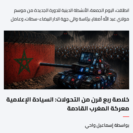
انطلقت، اليوم الجمعة، الأنشطة الدينية للدورة الجديدة من موسم
مولاي عبد الله أمغار، برئاسة والي جهة الدار البيضاء-سطات، وعامل
إقليم الجديدة، ورئيس جماعة مولاي عبد الله، ورئيس المجلس الإقليمي
للجديدة، ورئيس المجلس العلمي المحلي للجديدة، وذلك بحضور
شخصيات مدنية وعسكرية ودينية. وجرت مراسيم افتتاح فعاليات
الموسم بالخيمة الرسمية، حيث أُلقيت كلمات كل من رئيس المجلس […]
خلاصة ربع قرن من التحولات: السيادة الإعلامية
معركة المغرب القادمة
بواسطة إسماعيل واحي