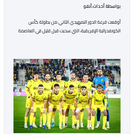
بواسطة أحداث.أنفو
أوقعت قرعة الدور التمهيدي الثاني من بطولة كأس
الكونفدرالية الإفريقية، التي سحبت قبل قليل في العاصمة
المصرية القاهرة، ممثلي كرة القدم المغربية الرجاء الرياضي
والجيش الملكي في مواجهات مرتقبة أمام أندية غرب
ووسط القارة. ​وسيكون نادي الرجاء الرياضي على موعد مع
مواجهة المتأهل من المباراة التي تجمع بين إيل كانيمي
واريورز النيجيري ونادي أوديب ممثل […]