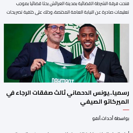
فتحت فرقة الشرطة القضائية بمدينة العرائش بحثا قضائيا بموجب
تعليمات صادرة عن النيابة العامة المختصة، وذلك على خلفية تصريحات
واتهامات زائفة أدلت بها مرشحة للهجرة السرية لموقع إخباري وطني،
وأعادت تداولها حسابات على شبكات التواصل الاجتماعي. وكانت
السيدة المذكورة قد صرحت بمعطيات مضللة، واتهامات كيدية، تدعي
فيها بأن جهات رسمية هي من فتحت الحدود في […]
رسميا..يونس الدحماني ثالث صفقات الرجاء في
الميركاتو الصيفي
بواسطة أحداث.أنفو