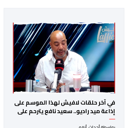
في آخر حلقات لافيش لهذا الموسم على
إذاعة ميد راديو.. سعيد نافع يترحم على
الفقيد الكاتب والصحفي جمال زايد
بواسطة أحداث. أنفو