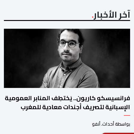
آخر الأخبار
فرانسيسكو كاريون.. يَختطِف المنابر العمومية
الإسبانية لتصريف أجندات معادية للمغرب
بواسطة أحداث. أنفو