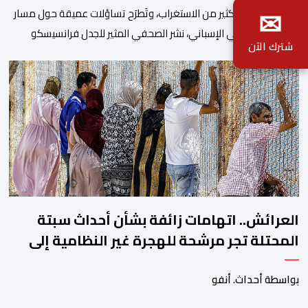
✉
في خطوة تثير الكثير من الاستغراب، وتَطرَح تساؤلات عميقة حول مسار
الإعلام العمومي الإسباني، نشر الصحفي المثير للجدل فرانسيسكو
شترك الآن
كاريون مقالاً مطولاً ومتحيزاً على بوابة مؤسسة الإذاعة والتلفزيون
الإسبانية العمومية (RTVE). المقال الذي حَمَل عنواناً مليئاً بالإيحاءات
السلبية: “المغرب، بين غياب محمد السادس، شائعات الانتقال
والاضطرابات الاجتماعية”، يُمثِّل خروجاً غير مألوف عن الخط التحريري
المعتاد […]
العرائش.. اتهامات زائفة بشأن أحداث سبتة
المحتلة تجر مرشحة للهجرة غير النظامية إلى
القضاء
بواسطة أحداث. أنفو