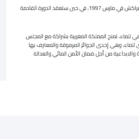
وقد تم تنظيم أول دورة للمنتدى العالمي للماء بمراكش في مارس 1997، في حين ستعقد الدورة القادمة
المي للماء، تمنح المملكة المغربية بشراكة مع المجلس
رى للماء، وهي إحدى الجوائز المرموقة والمعترف بها
ية والابداعية من أجل ضمان الأمن المائي والعدالة