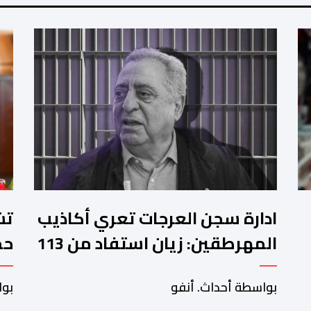
ادارة سجن العرجات تعري أكاذيب
المهرطقين: زيان استفاد من 113
استشارة و50 فحصا طبيا
جد
بواسطة أحداث. أنفو
بوا
بم