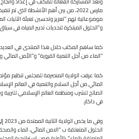
وتعد المشاركة الفعالة للمكتب في إعداد وانجاح ا
مارس 2022، من بين أهم الأنشطة التي ت
موضوعاتية تهم “تعزيز وتحسين تعبئة الآليات الم
و”الحلول المبتكرة لتحديات تدبير المياه في سياق نذ
كما ساهم المكتب خلال هذا المنتدى في العديد م
“الماء من أجل التنمية القروية” و”الأمن المائي وا
المائي من أجل السلام والتنمية في العالم الإسل
الصالح للشرب ومنظمة العالم الإسلامي للتربية وا
في داكار.
الحلول المتعلقة ب “الامن المائي، الماء والصحة،
المتعلقة بالماء” بالأولية ضمن استراتيجية المجلس