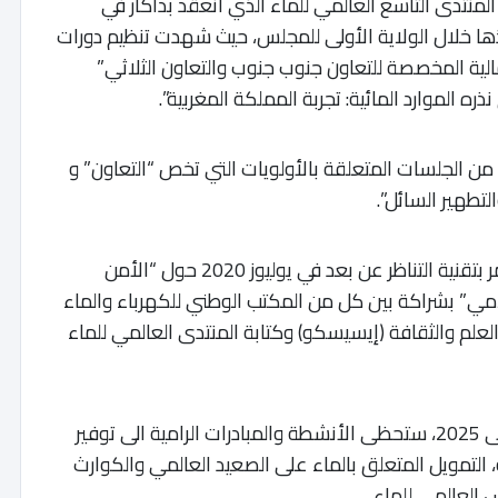
لمنتدى التاسع العالمي للماء الذي انعقد بداكار في
م تنفيذها خلال الولاية الأولى للمجلس، حيث شهدت تنظيم دورات
الية المخصصة للتعاون جنوب جنوب والتعاون الثلاثي”
ره الموارد المائية: تجربة المملكة المغربية”.
ن الجلسات المتعلقة بالأولويات التي تخص “التعاون” و
لتطهير السائل”.
كما عرفت الولاية المنصرمة للمجلس تنظيم مؤتمر بتقنية التناظر عن بعد في يوليوز 2020 حول “الأمن
امي” بشراكة بين كل من المكتب الوطني للكهرباء والماء
لعلم والثقافة (إيسيسكو) وكتابة المنتدى العالمي للماء
وفي ما يخص الولاية الثانية الممتدة من 2023 إلى 2025، ستحظى الأنشطة والمبادرات الرامية الى توفير
 التمويل المتعلق بالماء على الصعيد العالمي والكوارث
 العالمي للماء.