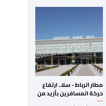
عوائد سندات الخزانة الأمريكية. وزاد سعر
الذهب في المعاملات الفورية بنسبة 1
في المائة إلى 4285,69 دولارا للأوقية،
مسجلا أعلى مستوى له منذ 18 يونيو
الماضي، فيما ارتفعت العقود الأمريكية
الآجلة […]
مطار الرباط - سلا.. ارتفاع
حركة المسافرين بأزيد من
14 بالمائة خلال الفصل