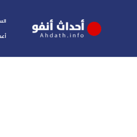
الس
أعم