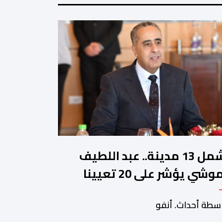
تشمل 13 مدينة.. عبد اللطيف
حموشي يؤشر على 20 تعيينا
يدا في مناصب المسؤولية
سطة أحداث. أنفو
صالح الأمن الوطني