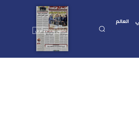
ي
العالم
تصفح عدد 22 أبريل