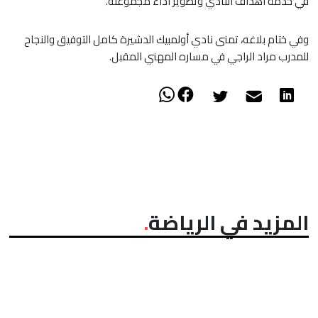
في خدمة أهداف النادي وتطوير أداء مجموعته.
​وفي ختام بلاغه، تمنى نادي أولمبيك الدشيرة كامل التوفيق والنجاح
للمدرب مراد الراجي في مساره المهني المقبل.
المزيد في الرياضة