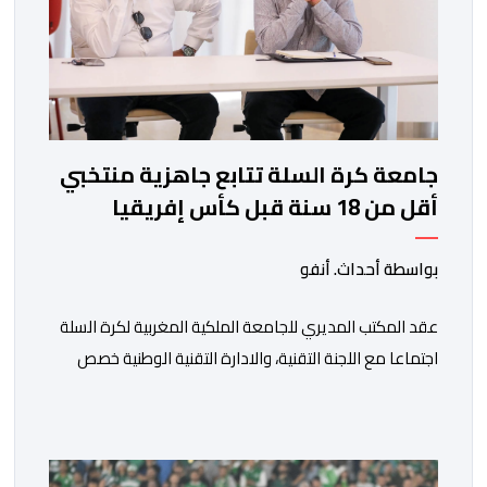
جامعة كرة السلة تتابع جاهزية منتخبي
أقل من 18 سنة قبل كأس إفريقيا
بواسطة أحداث. أنفو
عقد المكتب المديري للجامعة الملكية المغربية لكرة السلة
اجتماعا مع اللجنة التقنية، والادارة التقنية الوطنية خصص
لتقييم حصيلة عمل الأشهر الثلاثة الماضية، والوقوف على
مختلف المحطات التي شهدتها المنتخبات الوطنية خلال
الفترة الأخيرة. وشهد الاجتماع تقديم عرض مفصل حول
مشاركة المنتخبين الوطنيين لأقل من 18 سنة، إناثا وذكورا،