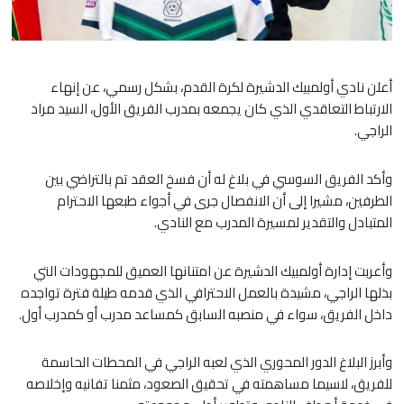
أعلن نادي أولمبيك الدشيرة لكرة القدم، بشكل رسمي، عن إنهاء
الارتباط التعاقدي الذي كان يجمعه بمدرب الفريق الأول، السيد مراد
الراجي.
وأكد الفريق السوسي في بلاغ له أن فسخ العقد تم بالتراضي بين
الطرفين، مشيرا إلى أن الانفصال جرى في أجواء طبعها الاحترام
المتبادل والتقدير لمسيرة المدرب مع النادي.
وأعربت إدارة أولمبيك الدشيرة عن امتنانها العميق للمجهودات التي
بذلها الراجي، مشيدة بالعمل الاحترافي الذي قدمه طيلة فترة تواجده
داخل الفريق، سواء في منصبه السابق كمساعد مدرب أو كمدرب أول.
​وأبرز البلاغ الدور المحوري الذي لعبه الراجي في المحطات الحاسمة
للفريق، لاسيما مساهمته في تحقيق الصعود، مثمنا تفانيه وإخلاصه