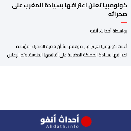
كولومبيا تعلن اعترافها بسيادة المغرب على
صحرائه
بواسطة أحداث. أنفو
أعلنت كولومبيا تغييرا في موقفها بشأن قضية الصحراء، مؤكدة
اعترافها بسيادة المملكة المغربية على أقاليمها الجنوبية. وتم الإعلان
عن هذا الموقف الجديد، أمس الجمعة، خلال لقاء بين وزير الشؤون
الخارجية والتعاون الافريقي والمغاربة المقيمين بالخارج، ناصر بوريطة،
ونائب رئيس جمهورية كولومبيا، خوسيه مانويل ريستريبو، بحضور وزير
العلاقات الخارجية عمر بولا إسكوبار. وبهذه المناسبة، أكد السيد […]