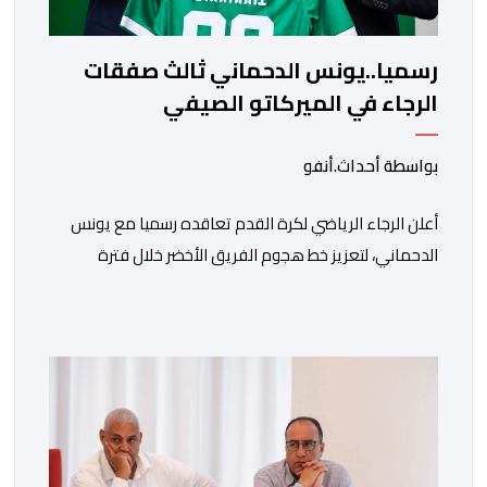
رسميا..يونس الدحماني ثالث صفقات
الرجاء في الميركاتو الصيفي
بواسطة أحداث.أنفو
أعلن الرجاء الرياضي لكرة القدم تعاقده رسميا مع يونس
الدحماني، لتعزيز خط هجوم الفريق الأخضر خلال فترة
الانتقالات الصيفية الحالية. ​ويمتد العقد الذي يربط الدحماني
بالنسور لعدة سنوات حتى عام 2030، حيث يعول عليه
الطاقم التقني للرجاء لتقديم الإضافة المرجوة في
المسابقات المحلية والقارية المقبلة. ​وجاء هذا التعاقد بعد
أداء لافت قدمه اللاعب برفقة اتحاد […]