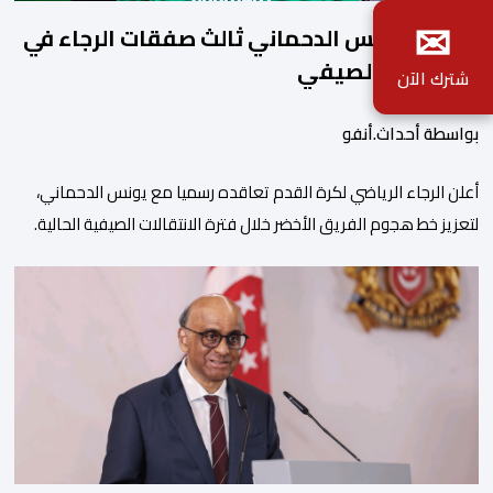
✉
رسميا..يونس الدحماني ثالث صفقات الرجاء في
الميركاتو الصيفي
شترك الآن
بواسطة أحداث.أنفو
أعلن الرجاء الرياضي لكرة القدم تعاقده رسميا مع يونس الدحماني،
لتعزيز خط هجوم الفريق الأخضر خلال فترة الانتقالات الصيفية الحالية. ​
ويمتد العقد الذي يربط الدحماني بالنسور لعدة سنوات حتى عام 2030،
حيث يعول عليه الطاقم التقني للرجاء لتقديم الإضافة المرجوة في
المسابقات المحلية والقارية المقبلة. ​وجاء هذا التعاقد بعد أداء لافت
قدمه اللاعب برفقة اتحاد […]