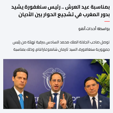
بمناسبة عيد العرش .. رئيس سنغفورة يشيد
بدور المغرب في تشجيع الحوار بين الأديان
بواسطة أحداث.أنفو
توصل صاحب الجلالة الملك محمد السادس ببرقية تهنئة من رئيس
جمهورية سنغافورة، السيد ثارمان شانموغاراتنام، وذلك بمناسبة
الذكرى السابعة والعشرين لتربع جلالته على عرش أسلافه المنعمين.
وأعرب السيد شانموغاراتنام، في هذه البرقية، باسم الشعب
السنغافوري، عن أحر تهانئه وأطيب متمنياته بموفور الصحة ومزيد من
التوفيق لجلالة الملك، وللشعب المغربي بمزيد من السلام والازدهار.
وأشاد الرئيس […]