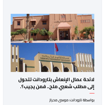
الائتلاف مذكرة مطلبية، دعا فيها الأحزاب السياسية، إلى
ادراج 10 التزامات ضمن برامجها الانتخابية المنتظرة، في إطار
تعاقد سياسي مع المناطق الجبلية والانتقال من الوعود
الانتخابية إلى التزامات عملية […]
لائحة عمال الإنعاش بتارودانت تتحول
إلى مطلب شعبي ملح.. فمن يجيب؟.
بواسطة تارودانت: موسى محراز