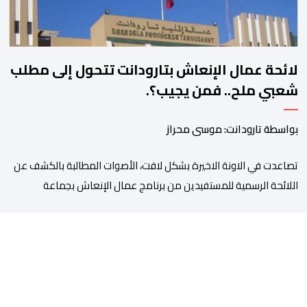
لائحة عمال الإنعاش بتارودانت تتحول إلى مطلب
شعبي ملح.. فمن يجيب؟.
بواسطة تارودانت: موسى محراز
تصاعدت في الاونة الاخيرة بشكل لافت، الأصوات المطالبة بالكشف عن
اللائحة الرسمية للمستفيدين من برنامج عمال الإنعاش بجماعة
تارودانت، بعد أن تحول الملف إلى واحد من أكثر المواضيع إثارة للنقاش
داخل المدينة وعلى منصات التواصل الاجتماعي، وسط دعوات متزايدة
إلى اعتماد مبدأ الشفافية وربط المسؤولية بالمحاسبة. فبعد خروج عبد
الكبير بن طوطو، ثم شخص اخر […]