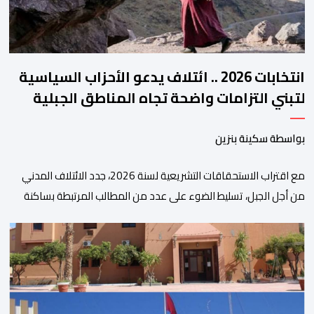
انتخابات 2026 .. ائتلاف يدعو الأحزاب السياسية
لتبني التزامات واضحة تجاه المناطق الجبلية
بواسطة سكينة بنزين
مع اقتراب الاستحقاقات التشريعية لسنة 2026، جدد الائتلاف المدني
من أجل الجبل، تسليط الضوء على عدد من المطالب المرتبطة بساكنة
المناطق الجبلية. وفي هذا السياق، أطلق الائتلاف مذكرة مطلبية، دعا
فيها الأحزاب السياسية، إلى ادراج 10 التزامات ضمن برامجها الانتخابية
المنتظرة، في إطار تعاقد سياسي مع المناطق الجبلية والانتقال من
الوعود الانتخابية إلى التزامات عملية […]