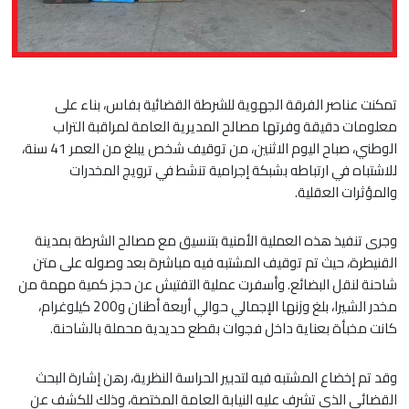
تمكنت عناصر الفرقة الجهوية للشرطة القضائية بفاس، بناء على
معلومات دقيقة وفرتها مصالح المديرية العامة لمراقبة التراب
الوطني، صباح اليوم الاثنين، من توقيف شخص يبلغ من العمر 41 سنة،
للاشتباه في ارتباطه بشبكة إجرامية تنشط في ترويج المخدرات
والمؤثرات العقلية.
وجرى تنفيذ هذه العملية الأمنية بتنسيق مع مصالح الشرطة بمدينة
القنيطرة، حيث تم توقيف المشتبه فيه مباشرة بعد وصوله على متن
شاحنة لنقل البضائع. وأسفرت عملية التفتيش عن حجز كمية مهمة من
مخدر الشيرا، بلغ وزنها الإجمالي حوالي أربعة أطنان و200 كيلوغرام،
كانت مخبأة بعناية داخل فجوات بقطع حديدية محملة بالشاحنة.
وقد تم إخضاع المشتبه فيه لتدبير الحراسة النظرية، رهن إشارة البحث
القضائي الذي تشرف عليه النيابة العامة المختصة، وذلك للكشف عن