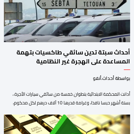
المصدر ذاته عن الأسف لكونه “في […]
أحداث سبتة تدين سائقي طاكسيات بتهمة
المساعدة على الهجرة غير النظامية
بواسطة أحداث.أنفو
أدانت المحكمة الابتدائية بتطوان خمسة من سائقي سيارات الأجرة ،
بستة أشهر حبسا نافذا، وغرامة قدرها 10 آلاف درهم لكل محكوم،
بتهمة المساعدة على الهجرة غير النظامية على خلفية أحداث سبتة
الأخيرة، وفق ما كشفت عنه مصادر نقابية. وخلفت هذه الأحكام حالة
استياء وسط مهنيي القطاع الذين اعتبروا أن القضاء حمّل السائقين