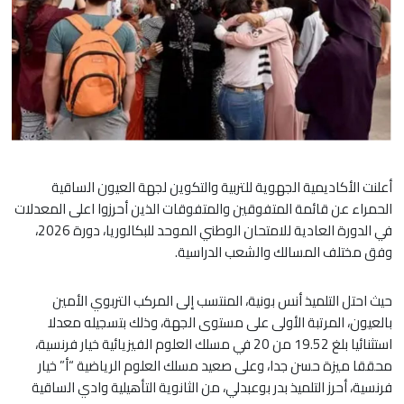
أعلنت الأكاديمية الجهوية للتربية والتكوين لجهة العيون الساقية
الحمراء عن قائمة المتفوقين والمتفوقات الذين أحرزوا اعلى المعدلات
في الدورة العادية للامتحان الوطني الموحد للبكالوريا، دورة 2026،
وفق مختلف المسالك والشعب الدراسية.
حيث احتل التلميذ أنس بونية، المنتسب إلى المركب التربوي الأمين
بالعيون، المرتبة الأولى على مستوى الجهة، وذلك بتسجيله معدلا
استثنائيا بلغ 19.52 من 20 في مسلك العلوم الفيزيائية خيار فرنسية،
محققا ميزة حسن جدا، وعلى صعيد مسلك العلوم الرياضية “أ” خيار
فرنسية، أحرز التلميذ بدر بوعبدلي، من الثانوية التأهيلية وادي الساقية