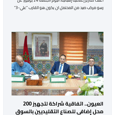
أعلنت تقارير إعلامية إسبانية، اليوم الجمعة 24 يوليوز، عن
رسو مركب صيد من المحتمل ان يكون هو القارب “علي-3”
في ميناء غران تاراخال بجزيرة فويرتيفنتورا، وذلك بعد مرور
ساعات على الإبلاغ عن فقدانه من ميناء العيون، وكان على
متنه ما يقارب 20 مهاجرا في وضعية غير قانونية.وحسب ما
أوردته وكالة “إيفي” الإسبانية للأنباء، نقلا عن […]
العيون.. اتفاقية شراكة لتجهيز 200
محل إضافي للصناع التقليديين بالسوق