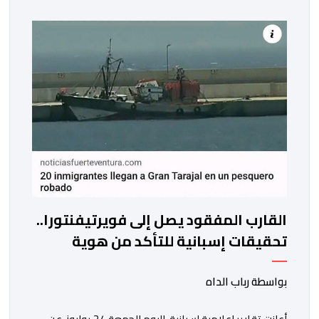
محمد السادس نصره الله وأيده عرش أسلافه الميامين،
وذلك في أجواء وطنية مهيبة، جسدت مشاعر الوفاء
والإخلاص للعرش العلوي المجيد، والتمسك […]
القارب المفقود يصل إلى فويرتيفنتورا..
تحقيقات إسبانية للتأكد من هوية
المركب المختفي من العيون
بواسطة رباب الداه