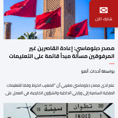
✉
شترك الآن
مصدر دبلوماسي: إعادة القاصرين غير
المرفوقين مسألة مبدأ قائمة على التعليمات
الملكية السامية
بواسطة أحداث. أنفو
علم لدى مصدر دبلوماسي مغربي أن “المغرب انخرط، وفقا للتعليمات
الملكية السامية إلى وزارتي الداخلية والشؤون الخارجية، في العمل على
تحديد هوية القاصرين غير المرفوقين بهدف إعادتهم إلى الوطن”. وفي
هذا الإطار، أكد أن المملكة المغربية مستعدة للتنسيق مع شركائها
الإسبان والأوروبيين من أجل إعادة القاصرين غير المرفوقين. وأعرب