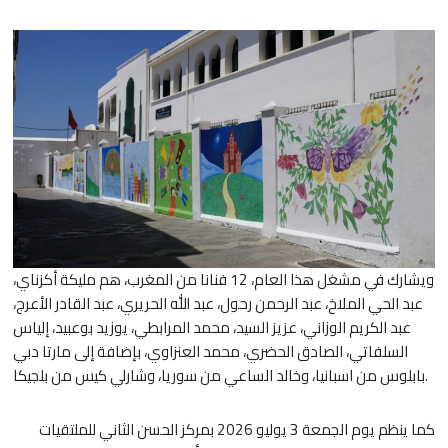
ويشارك في مشغل هذا العام، 12 فنانا من المغرب، هم مليكة أكزناي،
عبد الحي الملاخ، عبد الرحمن رحول، عبد الله الحريري، عبد القادر الأعرج،
عبد الكريم الوزاني، عزيز السيد، محمد المرابطي، يوزيد بوعبيد، إلياس
السلفاتي، الصادق الحضري، محمد العنزاوي، بإضافة إلى مارتا دبي
بابلوس من اسبانيا، وخالد الساعي من سوريا، وشارلي كيس من بلجيكا.
كما ينظم يوم الجمعة 3 يوليو 2026 بمركز الحسن الثاني للملتقيات