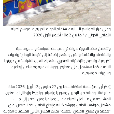
وعلى غرار المواسم السابقة، ستُقام الدورة الخريفية لموسم أصيلة
الثقافي الدولي 47 ما بين 2 و18 أكتوبر الأول 2026.
وتتضمن هذه الدورة ندوات في مجالات السياسة والدبلوماسية
والاقتصاد والثقافة والفن والشعر، إضافة إلى “خيمة الإبداع” وندوات
تكريمية، وتنظيم جائزة “بلند الحيدري للشعراء العرب الشباب” في دورتها
الثامنة. كما ستشتمل على معارض وورشات فنية ومشاغل إبداعية
وسهرات موسيقية.
يُذكر أن المؤسسة استضافت ما بين 27 مارس و12 أبريل 2026 ستة
عشر فنانًا وفنانة من البحرين وسوريا وإسبانيا وبلجيكا وإيطاليا والمغرب
للمشاركة في مشاغل الصباغة والليثوغرافيا وفن الحفر، إلى جانب
مشغل مواهب الطفل وورشة كتابة وإبداع الطفل. كما احتضن رواق
“محمد بن عيسى للفنون الجميلة” بمركز الحسن الثاني للملتقيات الدولية