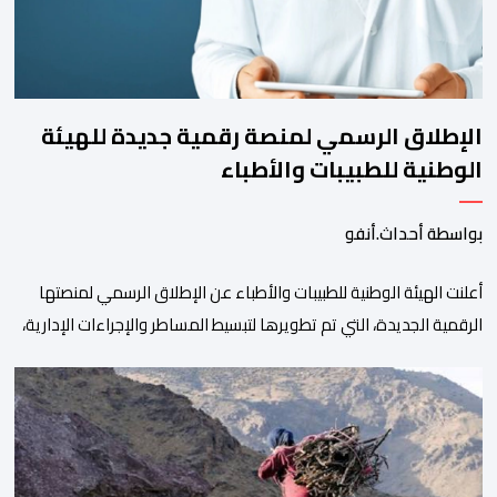
الإطلاق الرسمي لمنصة رقمية جديدة للهيئة
الوطنية للطبيبات والأطباء
بواسطة أحداث.أنفو
أعلنت الهيئة الوطنية للطبيبات والأطباء عن الإطلاق الرسمي لمنصتها
الرقمية الجديدة، التي تم تطويرها لتبسيط المساطر والإجراءات الإدارية،
وتحسين جودة الخدمات المقدمة للأطباء، وتعزيز التواصل بين الأطباء
والمجالس الجهوية للهيئة إلى جانب الهيئة الوطنية. وذكر بلاغ للهيئة أن
هذه المنصة، التي تم إطلاقها في إطار استراتيجيتها الرامية إلى التحديث
والتحول الرقمي، تشكل خطوة مهمة في […]