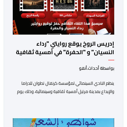
إدريس الروخ يوقع روايتي "رداء
النسيان" و "الحفرة" في أمسية ثقافية
بمرتيل
بواسطة أحداث.أنفو
ينظم النادي السينمائي لمؤسسة كرنفال تطوان للدراما
والإبداع بمدينة مرتيل أمسية ثقافية وسينمائية، وذلك يوم
الجمعة 14 غشت الجاري، ابتداء من الساعة السابعة مساء،
بالمركز الثقافي مرتيل. ويأتي تنظيم هذه الأمسية في إطار
الشراكة المبرمة بين الجامعة الوطنية للأندية السينمائية
بالمغرب ووزارة الشباب والثقافة والتواصل – قطاع الثقافة،