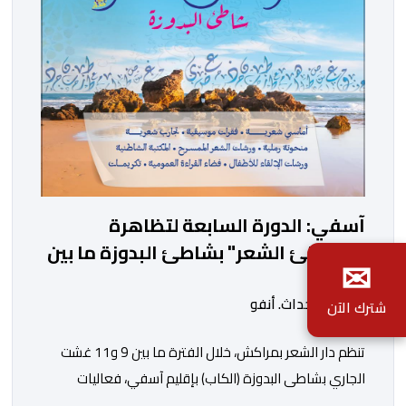
وتنزيلا لبرنامجها الرامي إلى تعزيز الثقافة السينمائية […]
آسفي: الدورة السابعة لتظاهرة
"شواطئ الشعر" بشاطئ البدوزة ما بين
✉
9 و11 غشت
بواسطة أحداث. أنفو
شترك الآن
تنظم دار الشعر بمراكش، خلال الفترة ما بين 9 و11 غشت
الجاري بشاطى البدوزة (الكاب) بإقليم آسفي، فعاليات
الدورة السابعة لتظاهرة “شواطئ الشعر”. وأفاد بلاغ لدار