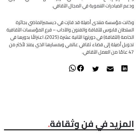
ودعم المبادرات التنموية في المجال الثقافي.
وكانت مؤسسة منتدى أصيلة قد فازت في ديسمبرالماضي بجائزة
السلطان قابوس للثقافة والفنون والآداب – فرع المؤسسات الثقافية
الخاصة (الثقافة) في دورتها الثانية عشرة (2025)، اعترافًا بدورها في
تحويل أصيلة إلى فضاء ثقافي عالمي وبمسارها الذي يمتد لأكثر من
47 عامًا من العمل الثقافي.
المزيد في فن وثقافة