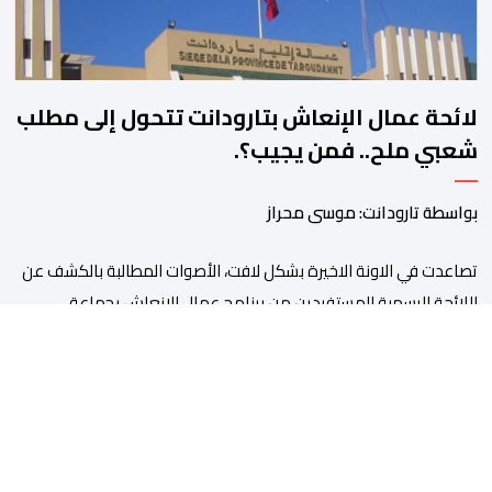
لائحة عمال الإنعاش بتارودانت تتحول إلى مطلب
شعبي ملح.. فمن يجيب؟.
بواسطة تارودانت: موسى محراز
تصاعدت في الاونة الاخيرة بشكل لافت، الأصوات المطالبة بالكشف عن
اللائحة الرسمية للمستفيدين من برنامج عمال الإنعاش بجماعة
تارودانت، بعد أن تحول الملف إلى واحد من أكثر المواضيع إثارة للنقاش
داخل المدينة وعلى منصات التواصل الاجتماعي، وسط دعوات متزايدة
إلى اعتماد مبدأ الشفافية وربط المسؤولية بالمحاسبة. فبعد خروج عبد
الكبير بن طوطو، ثم شخص اخر […]