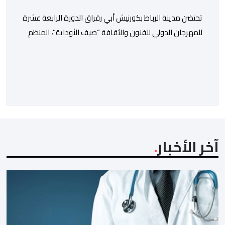
تحتضن مدينة الرباط بكورنيش أبي رقراق الدورة الرابعة عشرة
للمهرجان الدولي للفنون والثقافة “صيف الأوداية”، المنظم
تحت الرعاية السامية لصاحب الجلالة الملك محمد السادس،
في الفترة ما بين 9 و12 غشت الجاري. وستشهد هذه الدورة
من المهرجان، الذي تنظمه وزارة الشباب والثقافة والتواصل،
بالتعاون مع المجلس الوطني للموسيقى (عضو المجلس
الدولي للموسيقى/ الشريك الرسمي لليونسكو)، […]
آخر الأخبار