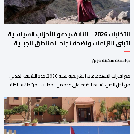
انتخابات 2026 .. ائتلاف يدعو الأحزاب السياسية
لتبني التزامات واضحة تجاه المناطق الجبلية
بواسطة سكينة بنزين
مع اقتراب الاستحقاقات التشريعية لسنة 2026، جدد الائتلاف المدني
من أجل الجبل، تسليط الضوء على عدد من المطالب المرتبطة بساكنة
المناطق الجبلية. وفي هذا السياق، أطلق الائتلاف مذكرة مطلبية، دعا
فيها الأحزاب السياسية، إلى ادراج 10 التزامات ضمن برامجها الانتخابية
المنتظرة، في إطار تعاقد سياسي مع المناطق الجبلية والانتقال من
الوعود الانتخابية إلى التزامات عملية […]