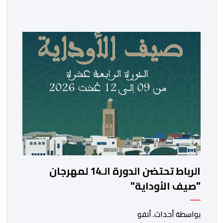
الشعر، بأن هذه التظاهرة المنظمة بتنسيق مع المديرية
الجهوية لقطاع الثقافة مراكش -آسفي، تندرج ضمن انفتاح
الدار على مختلف المدن والجهات المغربية الجنوبية، وأيضا
من أجل المزيد من الانفتاح […]
الرباط تحتضن الدورة الـ14 لمهرجان
"صيف الأوداية"
بواسطة أحداث. أنفو