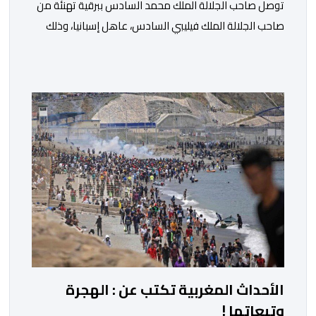
توصل صاحب الجلالة الملك محمد السادس ببرقية تهنئة من
صاحب الجلالة الملك فيليبي السادس، عاهل إسبانيا، وذلك
بمناسبة الذكرى السابعة والعشرين لتربع جلالته على عرش
أسلافه المنعمين. وأعرب العاهل الإسباني، في هذه البرقية،
باسمه الخاص وباسم الحكومة والشعب الإسبانيين، عن أحر
تهانيه وأطيب تمنياته بالسعادة والصحة لشقيقه جلالة
الملك، وبالمزيد من الازدهار والرفاه للشعب المغربي. […]
الأحداث المغربية تكتب عن : الهجرة
وتبعاتها !