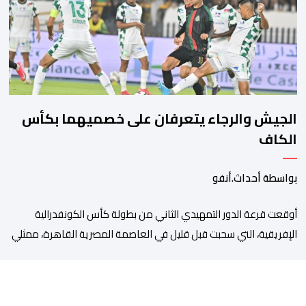
مصلحة الولادة، حيث تم استقبالها وتسجيلها وإخضاعها […]
الجيش والرجاء يتعرفان على خصميهما بكأس
الكاف
بواسطة أحداث.أنفو
أوقعت قرعة الدور التمهيدي الثاني من بطولة كأس الكونفدرالية
الإفريقية، التي سحبت قبل قليل في العاصمة المصرية القاهرة، ممثلي
كرة القدم المغربية الرجاء الرياضي والجيش الملكي في مواجهات
مرتقبة أمام أندية غرب ووسط القارة. ​وسيكون نادي الرجاء الرياضي
على موعد مع مواجهة المتأهل من المباراة التي تجمع بين إيل