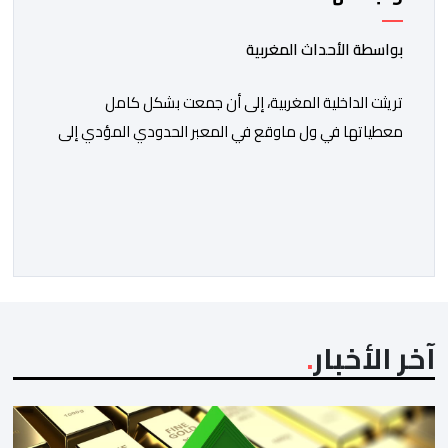
بواسطة الأحداث المغربية
تريثت الداخلية المغربية، إلى أن جمعت بشكل كامل
معطياتها في ول ماوقع في المعبر الحدودي المؤدي إلى
ثغر السليب، وقدمت معطيات دقيقة حول ماوقع، وكيف
وقع، ومن حرك الأمور، ومن دير بليل لذلك الأمر الجلل الذي
انتهى بما انتهى عليه.ولمن اتتقدوا الصمت الحكومي في عز
الأزمة، الرد كان واضحا: لايمكن الحديث دون استيفاء كل
الحقائق، […]
آخر الأخبار