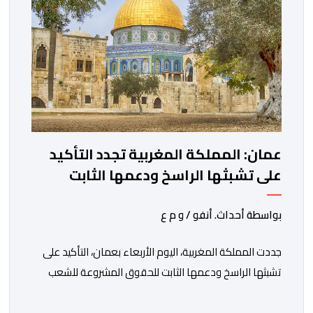
عمان: المملكة المغربية تجدد التأكيد
على تشبثها الراسخ ودعمها الثابت
للحقوق المشروعة للشعب الفلسطيني
الشقيق
بواسطة أحداث. أنفو / و م ع
جددت المملكة المغربية، اليوم الأربعاء بعمان، التأكيد على
تشبثها الراسخ ودعمها الثابت للحقوق المشروعة للشعب
الفلسطيني الشقيق في نيل حريته وإقامة دولته المستقلة
على حدود الرابع من يونيو 1967 وعاصمتها القدس