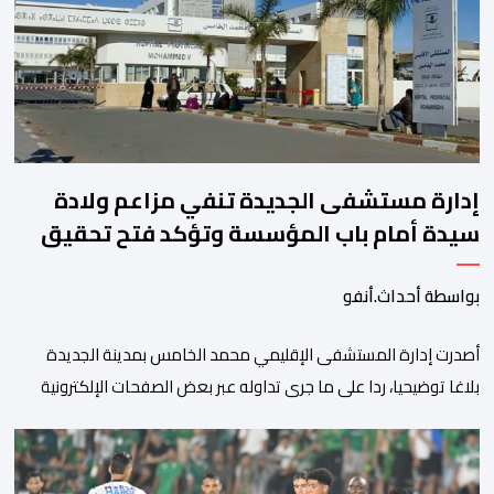
الأمريكية الآجلة […]
إدارة مستشفى الجديدة تنفي مزاعم ولادة
سيدة أمام باب المؤسسة وتؤكد فتح تحقيق
بواسطة أحداث.أنفو
أصدرت إدارة المستشفى الإقليمي محمد الخامس بمدينة الجديدة
بلاغا توضيحيا، ردا على ما جرى تداوله عبر بعض الصفحات الإلكترونية
ومنصات التواصل الاجتماعي بشأن مزاعم تفيد بأن سيدة حامل وضعت
مولودها أمام الباب الرئيسي للمستشفى بسبب رفض استقبالها أو
التكفل بها. وأكدت إدارة المستشفى أن السيدة المعنية حضرت إلى