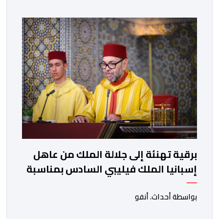
الشريف، واقتناعها بفضائل الحوار والتفاوض كسبيل وحيد
لحل الصراع الفلسطيني- الإسرائيلي، بعيدا عن أعمال العنف
والتطرف والتصرفات أحادية الجانب، وكذا انخراطها التام في
كل […]
برقية تهنئة إلى جلالة الملك من عاهل
إسبانيا الملك فيليبي السادس بمناسبة
عيد العرش المجيد
بواسطة أحداث. أنفو