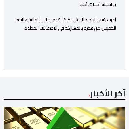
بواسطة أحداث. أنفو
أعرب رئيس الاتحاد الدولي لكرة القدم، جياني إنفانتينو، اليوم
الخميس، عن فخره بالمشاركة في الاحتفالات المخلدة
للذكرى السابعة والعشرين لتربع صاحب الجلالة الملك محمد
السادس على عرش أسلافه الميامين، مؤكدا أن حضوره إلى
المغرب للمشاركة في هذا الحدث يعد، بالنسبة له، “شرفا
حقيقيا”. وقال إنفانتينو، في تصريح للصحافة، على هامش
حفل الاستقبال الذي ترأسه صاحب […]
آخر الأخبار