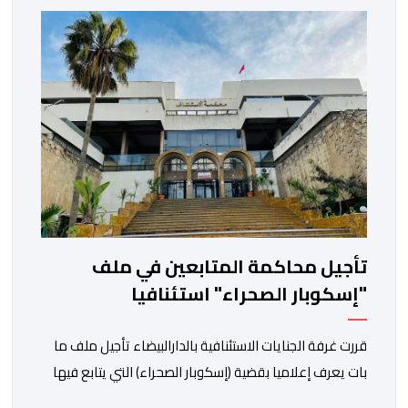
تأجيل محاكمة المتابعين في ملف
"إسكوبار الصحراء" استئنافيا
قررت غرفة الجنايات الاستئنافية بالدارالبيضاء تأجيل ملف ما
بات يعرف إعلاميا بقضية (إسكوبار الصحراء) التي يتابع فيها
كل من سعيد الناصيري وعبد النبي البعيوي، وذلك إلى غاية