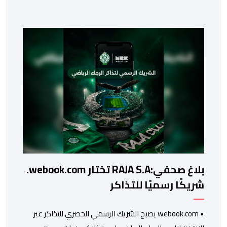
26 غشت الجاري من أجل إعداد الدفاع.ومثل المتهمون
المتابعون في هذه القضية، وعلى رأسهم سعيد الناصري،
الرئيس السابق لنادي الوداد البيضاوي، وعبد النبي بعيوي،
الرئيس السابق لجهة الشرق، […]
بلاغ صحفي:RAJA S.A تختار webook.com.
شريكًا رسميًا للتذاكر
• webook.com يصبح الشريك الرسمي الحصري للتذاكر عبر