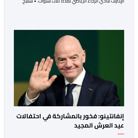
الإنترنت لنادي الرجاء الرياضي لمدة ثلاث سنوات. • ستتيح
هذه الشراكة للنادي تحديث رحلة الشراء وتقديم تجربة أبسط
وأكثر سلاسة وأمانًا لمناصريه. • سيدمج الحل الجديد تدريجيًا
وظائف مبتكرة، مثل اختيار المقاعد بدقة وعرضها ثلاثي
الأبعاد، والتذاكر الرقمية، وسوق رسمية لإعادة البيع، ومتجر
رسمي للمنتجات الرقمية. • […]
إنفانتينو: فخور بالمشاركة في احتفالات
عيد العرش المجيد