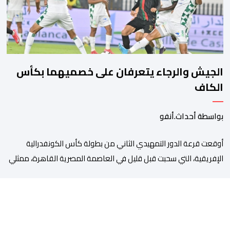
الجيش والرجاء يتعرفان على خصميهما بكأس
الكاف
بواسطة أحداث.أنفو
أوقعت قرعة الدور التمهيدي الثاني من بطولة كأس الكونفدرالية
الإفريقية، التي سحبت قبل قليل في العاصمة المصرية القاهرة، ممثلي
كرة القدم المغربية الرجاء الرياضي والجيش الملكي في مواجهات
مرتقبة أمام أندية غرب ووسط القارة. ​وسيكون نادي الرجاء الرياضي
على موعد مع مواجهة المتأهل من المباراة التي تجمع بين إيل
كانيمي واريورز النيجيري ونادي أوديب ممثل […]