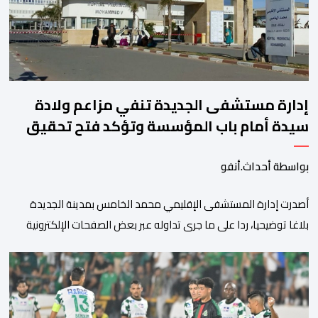
إدارة مستشفى الجديدة تنفي مزاعم ولادة
سيدة أمام باب المؤسسة وتؤكد فتح تحقيق
بواسطة أحداث.أنفو
أصدرت إدارة المستشفى الإقليمي محمد الخامس بمدينة الجديدة
بلاغا توضيحيا، ردا على ما جرى تداوله عبر بعض الصفحات الإلكترونية
ومنصات التواصل الاجتماعي بشأن مزاعم تفيد بأن سيدة حامل وضعت
مولودها أمام الباب الرئيسي للمستشفى بسبب رفض استقبالها أو
التكفل بها. وأكدت إدارة المستشفى أن السيدة المعنية حضرت إلى
مصلحة الولادة، حيث تم استقبالها وتسجيلها وإخضاعها […]